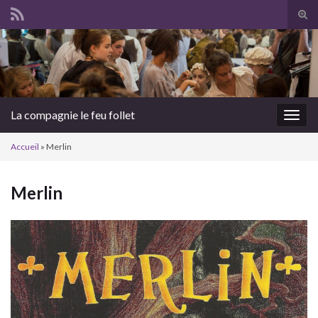
Tog
sear
Search for:
for
La compagnie le feu follet
Togg
navig
Accueil
»
Merlin
Merlin